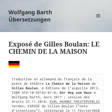
Wolfgang Barth
Übersetzungen
MENÜ
UND
WIDGETS
Exposé de Gilles Boulan: LE
CHEMIN DE LA MAISON
Traduction en allemand du français de la 
pièce de théâtre 
Le Chemin de la Maison
 de 
Gilles Boulan
, © Édtions de l’aiguille 2013, 
ISBN 979-10-92143-01-0; 
Der Weg zum Haus 
© 
Wolfgang Barth, mars 2017 ; cession des 
droits 22.11.2018: 
KARL MAHNKE THEATERVERLAG
Verden; EXPOSÉ de Gilles Boulan ("note 
d'intentions"), téléchargé le 11 février2020 