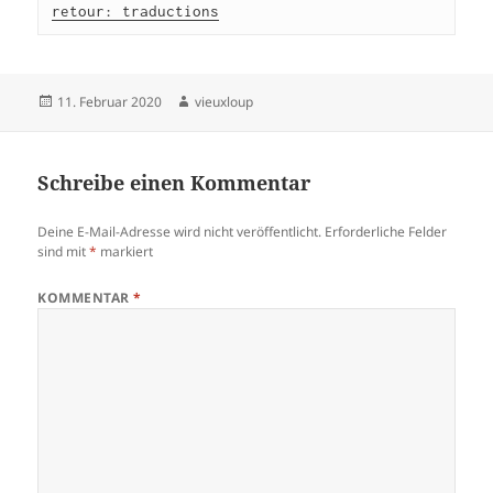
retour: traductions
Veröffentlicht
Autor
11. Februar 2020
vieuxloup
am
Schreibe einen Kommentar
Deine E-Mail-Adresse wird nicht veröffentlicht.
Erforderliche Felder
sind mit
*
markiert
KOMMENTAR
*