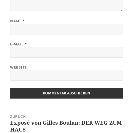
NAME
*
E-MAIL
*
WEBSITE
Beitrags-
ZURÜCK
Navigation
Exposé von Gilles Boulan: DER WEG ZUM
Vorheriger
HAUS
Beitrag: