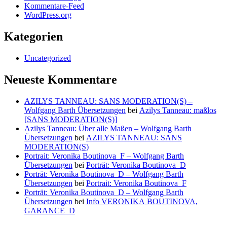
Kommentare-Feed
WordPress.org
Kategorien
Uncategorized
Neueste Kommentare
AZILYS TANNEAU: SANS MODERATION(S) –
Wolfgang Barth Übersetzungen
bei
Azilys Tanneau: maßlos
[SANS MODERATION(S)]
Azilys Tanneau: Über alle Maßen – Wolfgang Barth
Übersetzungen
bei
AZILYS TANNEAU: SANS
MODERATION(S)
Portrait: Veronika Boutinova_F – Wolfgang Barth
Übersetzungen
bei
Porträt: Veronika Boutinova_D
Porträt: Veronika Boutinova_D – Wolfgang Barth
Übersetzungen
bei
Portrait: Veronika Boutinova_F
Porträt: Veronika Boutinova_D – Wolfgang Barth
Übersetzungen
bei
Info VERONIKA BOUTINOVA,
GARANCE_D