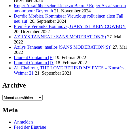
Dezember 2024
Roger Assaf über seine Liebe zu Beirut / Roger Assaf sur son
amour pour Beyrouth
21. November 2024
Der/die Morbier. Kommissar Vieuxloup rollt einen alten Fall
neu auf.
26. September 2024
Première Veronika Boutinova, GARY IST KEIN COWBOY
20. Dezember 2022
AZILYS TANNEAU: SANS MODERATION(S)
27. Mai
2022
Azilys Tanneau: maßlos [SANS MODERATION(S)]
27. Mai
2022
Laurent Contamin [F]
19. Februar 2022
Laurent Contamin [D]
18. Februar 2022
Ali Chahrour, THE LOVE BEHIND MY EYES – Kunstfest
Weimar 21
21. September 2021
Archive
Archive
Meta
Anmelden
Feed der Einträge