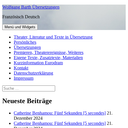
Zum
Wolfgang Barth Übersetzungen
Inhalt
Französisch Deutsch
springen
Menü und Widgets
Theater, Literatur und Texte in Übersetzung
Persönliches
Übersetzungen
Premieren, Theaterereignisse, Weiteres
Eigene Texte, Zusatztexte, Materialien
Kurzinformation Eurodram
Kontakt
Datenschutzerklärung
Impressum
Suche
nach:
Neueste Beiträge
Catherine Benhamou: Fünf Sekunden [5 secondes]
21.
Dezember 2024
Catherine Benhamou: Fünf Sekunden [5 secondes]
21.