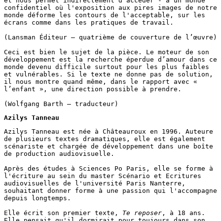
et nous permet indirectement d'accéder - à un monde 
confidentiel où l'exposition aux pires images de notre 
monde déforme les contours de l'acceptable, sur les 
écrans comme dans les pratiques de travail.

(Lansman Éditeur – quatrième de couverture de l’œuvre)

Ceci est bien le sujet de la pièce. Le moteur de son 
développement est la recherche éperdue d’amour dans ce 
monde devenu difficile surtout pour les plus faibles 
et vulnérables. Si le texte ne donne pas de solution, 
il nous montre quand même, dans le rapport avec « 
l’enfant », une direction possible à prendre.

Azilys Tanneau
Azilys Tanneau est née à Châteauroux en 1996. Auteure 
de plusieurs textes dramatiques, elle est également 
scénariste et chargée de développement dans une boîte 
de production audiovisuelle.

Après des études à Sciences Po Paris, elle se forme à 
l'écriture au sein du master Scénario et Ecritures 
audiovisuelles de l'université Paris Nanterre, 
souhaitant donner forme à une passion qui l'accompagne 
depuis longtemps.

Elle écrit son premier texte, 
Te reposer
, à 18 ans. 
Elle pensait qu'il dormirait pour toujours dans son 