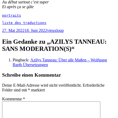
Au début surtout c’est super
Et après ça se gâte
portraits
liste des traductions
Veröffentlicht
Autor
27. Mai 2022
18. Juni 2022
vieuxloup
am
Ein Gedanke zu „AZILYS TANNEAU:
SANS MODERATION(S)“
Pingback:
Azilys Tanneau: Über alle Maßen – Wolfgang
Barth Übersetzungen
Schreibe einen Kommentar
Deine E-Mail-Adresse wird nicht veröffentlicht.
Erforderliche
Felder sind mit
*
markiert
Kommentar
*