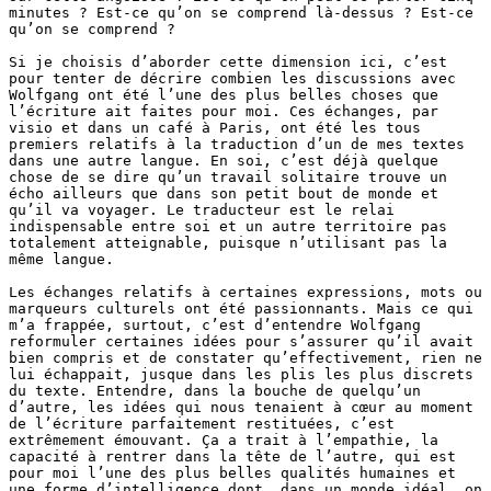
minutes ? Est-ce qu’on se comprend là-dessus ? Est-ce 
qu’on se comprend ?

Si je choisis d’aborder cette dimension ici, c’est 
pour tenter de décrire combien les discussions avec 
Wolfgang ont été l’une des plus belles choses que 
l’écriture ait faites pour moi. Ces échanges, par 
visio et dans un café à Paris, ont été les tous 
premiers relatifs à la traduction d’un de mes textes 
dans une autre langue. En soi, c’est déjà quelque 
chose de se dire qu’un travail solitaire trouve un 
écho ailleurs que dans son petit bout de monde et 
qu’il va voyager. Le traducteur est le relai 
indispensable entre soi et un autre territoire pas 
totalement atteignable, puisque n’utilisant pas la 
même langue.

Les échanges relatifs à certaines expressions, mots ou 
marqueurs culturels ont été passionnants. Mais ce qui 
m’a frappée, surtout, c’est d’entendre Wolfgang 
reformuler certaines idées pour s’assurer qu’il avait 
bien compris et de constater qu’effectivement, rien ne 
lui échappait, jusque dans les plis les plus discrets 
du texte. Entendre, dans la bouche de quelqu’un 
d’autre, les idées qui nous tenaient à cœur au moment 
de l’écriture parfaitement restituées, c’est 
extrêmement émouvant. Ça a trait à l’empathie, la 
capacité à rentrer dans la tête de l’autre, qui est 
pour moi l’une des plus belles qualités humaines et 
une forme d’intelligence dont, dans un monde idéal, on 