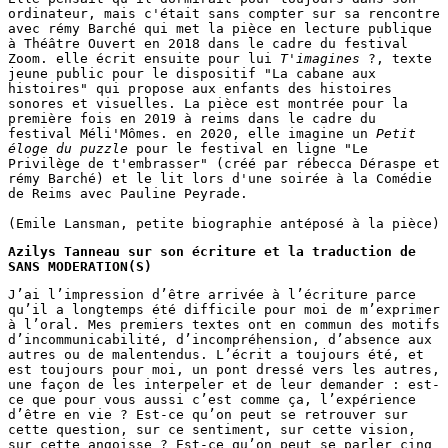
ordinateur, mais c'était sans compter sur sa rencontre 
avec rémy Barché qui met la pièce en lecture publique 
à Théâtre Ouvert en 2018 dans le cadre du festival 
Zoom. elle écrit ensuite pour lui 
T'imagines
 ?, texte 
jeune public pour le dispositif "La cabane aux 
histoires" qui propose aux enfants des histoires 
sonores et visuelles. La pièce est montrée pour la 
première fois en 2019 à reims dans le cadre du 
festival Méli'Mômes. en 2020, elle imagine un 
Petit 
éloge du puzzle
 pour le festival en ligne "Le 
Privilège de t'embrasser" (créé par rébecca Déraspe et 
rémy Barché) et le lit lors d'une soirée à la Comédie 
de Reims avec Pauline Peyrade. 

Azilys Tanneau sur son écriture et la traduction de 
SANS MODERATION(S)
J’ai l’impression d’être arrivée à l’écriture parce 
qu’il a longtemps été difficile pour moi de m’exprimer 
à l’oral. Mes premiers textes ont en commun des motifs 
d’incommunicabilité, d’incompréhension, d’absence aux 
autres ou de malentendus. L’écrit a toujours été, et 
est toujours pour moi, un pont dressé vers les autres, 
une façon de les interpeler et de leur demander : est-
ce que pour vous aussi c’est comme ça, l’expérience 
d’être en vie ? Est-ce qu’on peut se retrouver sur 
cette question, sur ce sentiment, sur cette vision, 
sur cette angoisse ? Est-ce qu’on peut se parler cinq 