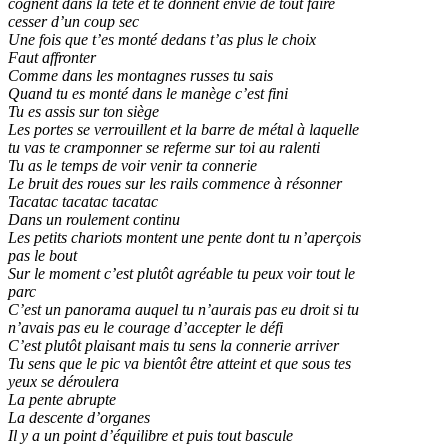
cognent dans la tête et te donnent envie de tout faire
cesser d’un coup sec
Une fois que t’es monté dedans t’as plus le choix
Faut affronter
Comme dans les montagnes russes tu sais
Quand tu es monté dans le manège c’est fini
Tu es assis sur ton siège
Les portes se verrouillent et la barre de métal à laquelle
tu vas te cramponner se referme sur toi au ralenti
Tu as le temps de voir venir ta connerie
Le bruit des roues sur les rails commence à résonner
Tacatac tacatac tacatac
Dans un roulement continu
Les petits chariots montent une pente dont tu n’aperçois
pas le bout
Sur le moment c’est plutôt agréable tu peux voir tout le
parc
C’est un panorama auquel tu n’aurais pas eu droit si tu
n’avais pas eu le courage d’accepter le défi
C’est plutôt plaisant mais tu sens la connerie arriver
Tu sens que le pic va bientôt être atteint et que sous tes
yeux se déroulera
La pente abrupte
La descente d’organes
Il y a un point d’équilibre et puis tout bascule