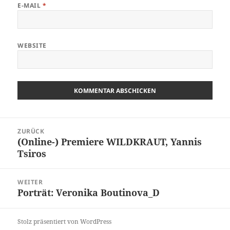
E-MAIL
*
WEBSITE
Beitrags-
ZURÜCK
Navigation
(Online-) Premiere WILDKRAUT, Yannis
Vorheriger
Tsiros
Beitrag:
WEITER
Porträt: Veronika Boutinova_D
Nächster
Beitrag:
Stolz präsentiert von WordPress