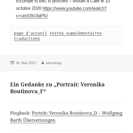
d’Europe si loin, si proches – Moulin à Café le 10
octobre 2020
https://www.youtube.com/watch?
v=uInS9U3qPIU
page d'accueil
textes supplémentaires
traductions
Veröffentlicht
Autor
16. Mai 2021
vieuxloup
am
Ein Gedanke zu „Portrait: Veronika
Boutinova_F“
Pingback:
Porträt: Veronika Boutinova_D – Wolfgang
Barth Übersetzungen