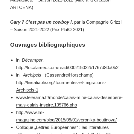
ARTCENA)
Gary ? C’est pas un cowboy !
, par la Compagnie Grizzli
– Saison 2021-2022 (Prix PlatO 2021)
Ouvrages bibliographiques
in:
Décamper
,
http://fr.calameo.com/read/000215022b1767d80a0b2
in:
Archipels
(Cassandre/Horschamp)
http://linsatiable.org/Tourmentes-et-migrations-
Archipels-1
www.telerama.fr/monde/calais-mine-calais-desespere-
mais-calais-inspire,139766.php
http://www.lm-
magazine.com/blog/2015/09/01/veronika-boutinova/
Colloque „Lettres Européennes“ : les littératures