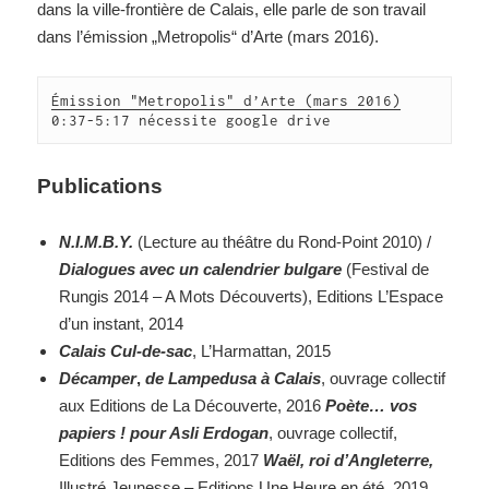
dans la ville-frontière de Calais, elle parle de son travail
dans l’émission „Metropolis“ d’Arte (mars 2016).
Émission "Metropolis" d’Arte (mars 2016)
0:37-5:17 nécessite google drive
Publications
N.I.M.B.Y.
(Lecture au théâtre du Rond-Point 2010) /
Dialogues avec un calendrier bulgare
(Festival de
Rungis 2014 – A Mots Découverts), Editions L’Espace
d’un instant, 2014
Calais Cul-de-sac
, L’Harmattan, 2015
Décamper
,
de Lampedusa à Calais
, ouvrage collectif
aux Editions de La Découverte, 2016
Poète… vos
papiers ! pour Asli Erdogan
, ouvrage collectif,
Editions des Femmes, 2017
Waël, roi d’Angleterre,
Illustré Jeunesse – Editions Une Heure en été, 2019