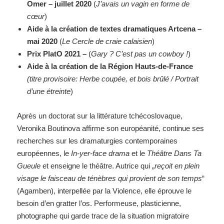
Omer – juillet 2020
(
J’avais un vagin en forme de
cœur
)
Aide à la création de textes dramatiques Artcena –
mai 2020
(
Le Cercle de craie calaisien
)
Prix PlatO 2021 –
(
Gary ? C’est pas un cowboy !
)
Aide à la création de la Région Hauts-de-France
(titre provisoire: Herbe coupée, et bois brûlé / Portrait
d’une étreinte
)
Après un doctorat sur la littérature tchécoslovaque,
Veronika Boutinova affirme son européanité, continue ses
recherches sur les dramaturgies contemporaines
européennes, le
In-yer-face drama
et le
Théâtre Dans Ta
Gueule
et enseigne le théâtre. Autrice qui „
reçoit en plein
visage le faisceau de ténèbres qui provient de son temps
“
(Agamben), interpellée par la Violence, elle éprouve le
besoin d’en gratter l’os. Performeuse, plasticienne,
photographe qui garde trace de la situation migratoire