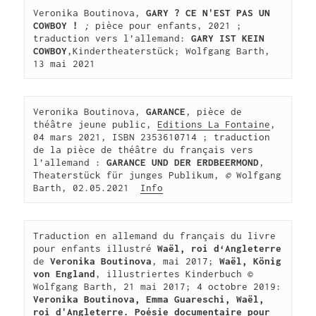
Veronika Boutinova, 
GARY ? CE N'EST PAS UN 
COWBOY !
 ; 
pièce pour enfants, 2021 ; 
traduction vers l’allemand:
 GARY IST KEIN 
COWBOY
,Kindertheaterstück; Wolfgang Barth, 
13 mai 2021
Veronika Boutinova, 
GARANCE
, pièce de 
théâtre jeune public, 
Editions La Fontaine
, 
04 mars 2021, ISBN 2353610714 ; traduction 
de la pièce de théâtre du français vers 
l’allemand :
 GARANCE UND DER ERDBEERMOND
, 
Theaterstück für junges Publikum, 
© 
Wolfgang 
Barth, 02.05.2021  
Info
Traduction en allemand du français du livre 
pour enfants illustré 
Waël, roi d‘Angleterre
de 
Veronika Boutinova
, mai 2017; 
Waël,
König 
von England
, illustriertes Kinderbuch © 
Wolfgang Barth, 21 mai 2017; 4 octobre 2019:
Veronika Boutinova, Emma Guareschi, Waël, 
roi d'Angleterre. Poésie documentaire pour 