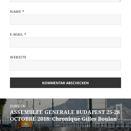
NAME
*
E-MAIL
*
WEBSITE
Beitrags-
ZURÜCK
Navigation
ASSEMBLEE GENERALE BUDAPEST 25-28
Vorheriger
OCTOBRE 2018: Chronique Gilles Boulan
Beitrag: