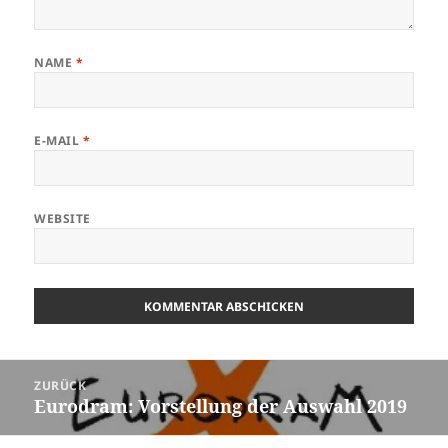
NAME
*
E-MAIL
*
WEBSITE
Beitrags-
ZURÜCK
Navigation
Eurodram: Vorstellung der Auswahl 2019
Vorheriger
Beitrag: