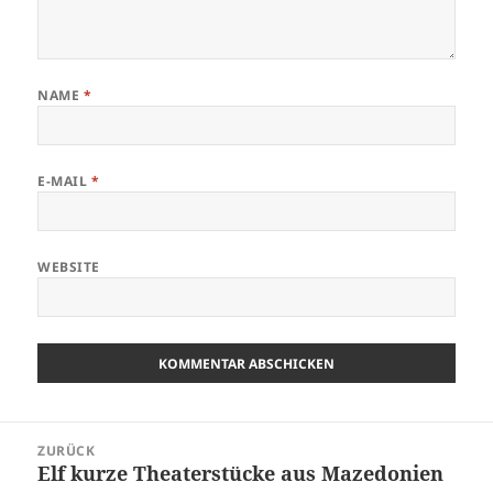
NAME
*
E-MAIL
*
WEBSITE
Beitrags-
ZURÜCK
Navigation
Elf kurze Theaterstücke aus Mazedonien
Vorheriger