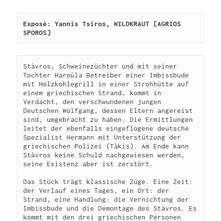
Exposé: Yannis Tsiros, WILDKRAUT [AGRIOS 
SPOROS]
Stàvros, Schweinezüchter und mit seiner 
Tochter Haroùla Betreiber einer Imbissbude 
mit Holzkohlegrill in einer Strohhütte auf 
einem griechischen Strand, kommt in 
Verdacht, den verschwundenen jungen 
Deutschen Wolfgang, dessen Eltern angereist 
sind, umgebracht zu haben. Die Ermittlungen 
leitet der ebenfalls eingeflogene deutsche 
Spezialist Hermann mit Unterstützung der 
griechischen Polizei (Tàkis). Am Ende kann 
Stàvros keine Schuld nachgewiesen werden, 
seine Existenz aber ist zerstört.
Das Stück trägt klassische Züge. Eine Zeit: 
der Verlauf eines Tages, ein Ort: der 
Strand, eine Handlung: die Vernichtung der 
Imbissbude und die Demontage des Stàvros. Es 
kommt mit den drei griechischen Personen 