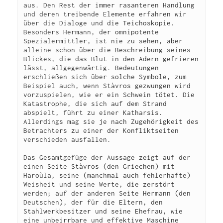
aus. Den Rest der immer rasanteren Handlung 
und deren treibende Elemente erfahren wir 
über die Dialoge und die Teichoskopie. 
Besonders Hermann, der omnipotente 
Spezialermittler, ist nie zu sehen, aber 
alleine schon über die Beschreibung seines 
Blickes, die das Blut in den Adern gefrieren 
lässt, allgegenwärtig. Bedeutungen 
erschließen sich über solche Symbole, zum 
Beispiel auch, wenn Stàvros gezwungen wird 
vorzuspielen, wie er ein Schwein tötet. Die 
Katastrophe, die sich auf dem Strand 
abspielt, führt zu einer Katharsis. 
Allerdings mag sie je nach Zugehörigkeit des 
Betrachters zu einer der Konfliktseiten 
verschieden ausfallen.
Das Gesamtgefüge der Aussage zeigt auf der 
einen Seite Stàvros (den Griechen) mit 
Haroùla, seine (manchmal auch fehlerhafte) 
Weisheit und seine Werte, die zerstört 
werden; auf der anderen Seite Hermann (den 
Deutschen), der für die Eltern, den 
Stahlwerkbesitzer und seine Ehefrau, wie 
eine unbeirrbare und effektive Maschine 