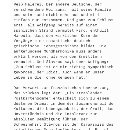
Weiß-Malerei. Der andere Deutsche, der 
verschwundene Wolfgang, hält seine Familie 
und sein Land nicht mehr aus und will 
einfach nur entkommen. Und ganz zum Schluss 
erst, als Wolfgang bereits auf einem 
spanischen Strand vermutet wird, enthüllt 
Haroùla, dass den wirklichen Kern der 
Vorgänge eine romantische deutsch-
griechische Liebesgeschichte bildet. Die 
aufgefundene Mundharmonika muss anders 
erklärt werden, als von den Ermittlern 
vermutet. Und Stàvros sagt über Wolfgang: 
„Zum Schluss ist er mir richtig sympathisch 
geworden, der Idiot… Auch wenn er unser 
Leben in die Tonne gehauen hat.“
Das Vorwort zur französischen Übersetzung 
des Stückes legt dar: „Ein strahlender 
Postkartensommer entwickelt sich zu einem 
düsteren Drama, in dem der Zusammenprall der 
Kulturen, die Unbeugsamkeit, der Groll, das 
Unverständnis und die Intoleranz zur 
absoluten Demütigung führen. Der 
Schweinehirt Stàvros ist der Karagiozis des 
griechischen Schattentheaters […]. Er ist 