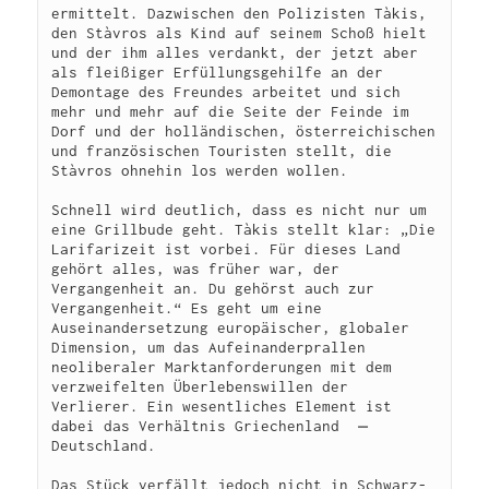
ermittelt. Dazwischen den Polizisten Tàkis, 
den Stàvros als Kind auf seinem Schoß hielt 
und der ihm alles verdankt, der jetzt aber 
als fleißiger Erfüllungsgehilfe an der 
Demontage des Freundes arbeitet und sich 
mehr und mehr auf die Seite der Feinde im 
Dorf und der holländischen, österreichischen 
und französischen Touristen stellt, die 
Stàvros ohnehin los werden wollen.
Schnell wird deutlich, dass es nicht nur um 
eine Grillbude geht. Tàkis stellt klar: „Die 
Larifarizeit ist vorbei. Für dieses Land 
gehört alles, was früher war, der 
Vergangenheit an. Du gehörst auch zur 
Vergangenheit.“ Es geht um eine 
Auseinandersetzung europäischer, globaler 
Dimension, um das Aufeinanderprallen 
neoliberaler Marktanforderungen mit dem 
verzweifelten Überlebenswillen der 
Verlierer. Ein wesentliches Element ist 
dabei das Verhältnis Griechenland  ̶  
Deutschland.
Das Stück verfällt jedoch nicht in Schwarz-