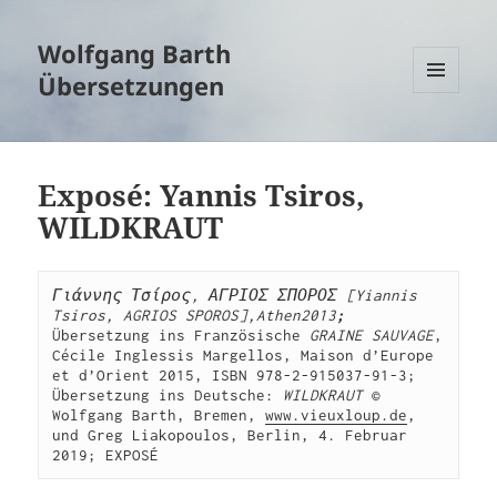
Wolfgang Barth
Übersetzungen
MENÜ
UND
WIDGETS
Exposé: Yannis Tsiros,
WILDKRAUT
Γιάννης Τσίρος, ΑΓΡΙΟΣ ΣΠΟΡΟΣ [Yiannis 
Tsiros, AGRIOS SPOROS],Athen2013
; 
Übersetzung ins Französische 
GRAINE SAUVAGE
, 
Cécile Inglessis Margellos, Maison d’Europe 
et d’Orient 2015, ISBN 978-2-915037-91-3; 
Übersetzung ins Deutsche: 
WILDKRAUT 
© 
Wolfgang Barth, Bremen, 
www.vieuxloup.de
, 
und Greg Liakopoulos, Berlin, 4. Februar 
2019; EXPOSÉ 